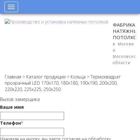
Toggle
navigation
ФАБРИКА
НАТЯЖНЫ
ПОТОЛКО
в Москве
и
Московской
области
Главная
>
Каталог продукции
>
Кольца
>
Термоквадрат
прозрачный LED 170x170, 180x180, 190x190, 200x200,
220х220, 225х225, 250х250
Вызов замерщика
Ваше имя
Телефон
*
Нажимая на кнопку, вы даете согласие на обработку