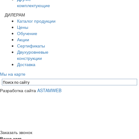
комплектующие
ДИЛЕРАМ
Каталог продукции
Цены
Обучение
Акции
Сертификаты
Двухуровневые
конструкции
Доставка
Мы на карте
Разработка сайта
ASTAMWEB
© 2026 ООО «Аста М» - Производство и установка натяжных
потолков в Москве и Московской области. Материалы сайта
носят справочно-информационный характер и не являются
публичной офертой, определяемой положениями Статьи 437
Гражданского кодекса РФ.
Политика конфиденциальности
Заказать звонок
Ваше имя