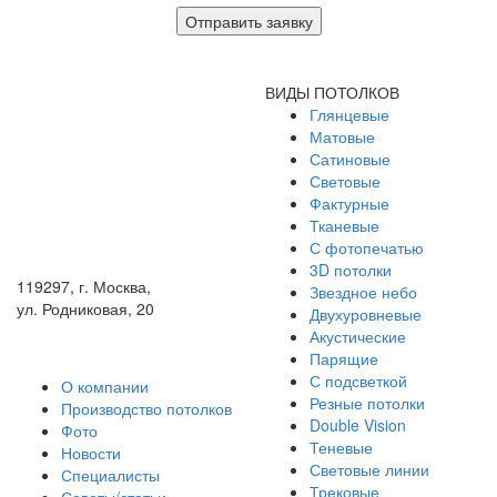
Отправить заявку
ВИДЫ ПОТОЛКОВ
Глянцевые
+7 (499) 643-46-33
Матовые
Телеграм дилерский
Сатиновые
Световые
Телеграм монтажный
Фактурные
Max дилерский
Тканевые
С фотопечатью
Max монтажный
3D потолки
119297, г. Москва,
Звездное небо
ул. Родниковая, 20
Двухуровневые
Акустические
Парящие
С подсветкой
О компании
Резные потолки
Производство потолков
Double Vision
Фото
Теневые
Новости
Световые линии
Специалисты
Трековые
Советы/статьи