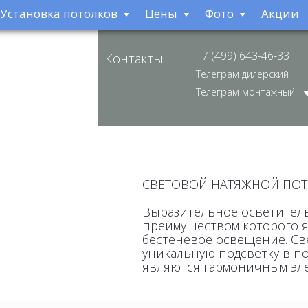
Установка потолков
Цены
Фото
Акции
+7 (499) 643-46-33
Контакты
Телеграм дилерский
Телеграм монтажный
СВЕТОВОЙ НАТЯЖНОЙ ПО
Выразительное осветител
преимуществом которого яв
бестеневое освещение. Св
уникальную подсветку в п
являются гармоничным эле