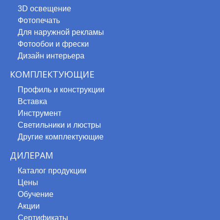
3D освещение
Фотопечать
Сатино
Для наружной рекламы
Фотообои и фрески
Дизайн интерьера
КОМПЛЕКТУЮЩИЕ
Сатиновые потолки выпускаются шириной до 500
Профиль и конструкции
Вставка
Плотность сатиновой пленки – 260 г/см2, а то
Инструмент
единиц.
Светильники и люстры
Другие комплектующие
Сатиновые потолки не нуждаются в уходе. Не те
ДИЛЕРАМ
Выбирая изделие в Аста М, можете быть уверен
Каталог продукции
Цены
Наша фабрика работает без выходных 7 дней в 
Обучение
24 часа, оперативно доставим на объект и вып
Акции
Сертификаты