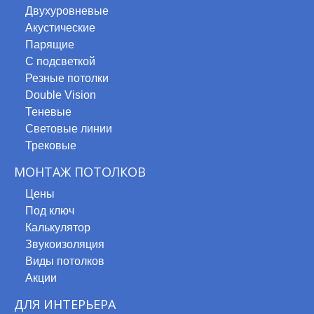
Двухуровневые
о
Акустические
Парящие
С подсветкой
Резные потолки
Double Vision
Теневые
Световые линии
Трековые
МОНТАЖ ПОТОЛКОВ
Цены
Под ключ
Калькулятор
Звукоизоляция
Безопасность
Виды потолков
Акции
Сатиновые полотна имеют сертификаты качества и безопасност
жилых помещениях, но и в общественных и детских учреждениях
ДЛЯ ИНТЕРЬЕРА