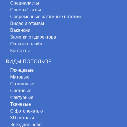
Специалисты
Советы/статьи
Современные натяжные потолки
Видео и отзывы
КУПИТЬ САТИНОВЫЕ НАТЯЖНЫЕ ПОТОЛКИ
Вакансии
Заметки от директора
Оплата онлайн
Приобретение натяжных полотен сатиновой фактуры выгодн
Контакты
доставку и установку натяжных потолков за 1-2 дня.
ВИДЫ ПОТОЛКОВ
Аста М профессионально подходим к решению поставленн
Глянцевые
Матовые
Сатиновые
Световые
Фактурные
Преимущ
Тканевые
С фотопечатью
3D потолки
Звездное небо