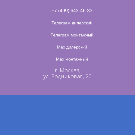
+7 (499) 643-46-33
МЫ ПРОВОДИМ
Телеграм дилерский
АКЦИИ
Телеграм монтажный
Max дилерский
Max монтажный
г. Москва,
ул. Родниковая, 20
Е БОЛЬШЕ - ОТПРАВЬТЕ ЗАЯВКУ
ОТПРАВ