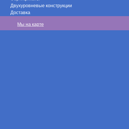
Двухуровневые конструкции
Доставка
Мы на карте
Акц
БЕСПЛАТНОЕ СЕРВИСНОЕ ОБСЛУЖИ
Компания «Аста М» дарит бесплатное сервисное
Получить акцию!