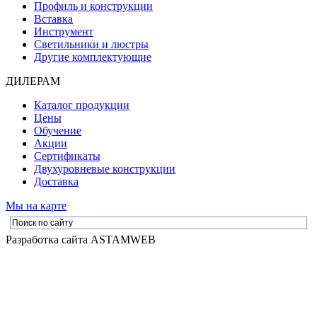
Профиль и конструкции
Вставка
Инструмент
Светильники и люстры
Другие комплектующие
ДИЛЕРАМ
Каталог продукции
Цены
Обучение
Акции
Сертификаты
Двухуровневые конструкции
Доставка
Мы на карте
Разработка сайта
ASTAMWEB
© 2026 ООО «Аста М» - Производство и установка натяжных потолков
в Москве и Московской области. Материалы сайта носят справочно-
информационный характер и не являются публичной офертой,
определяемой положениями Статьи 437 Гражданского кодекса РФ.
Политика конфиденциальности