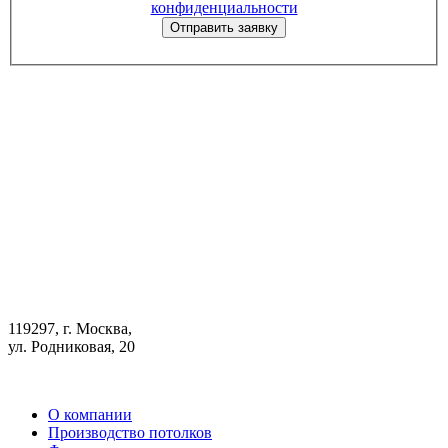
конфиденциальности
Отправить заявку
+7 (499) 643-46-33
Телеграм дилерский
Телеграм монтажный
Max дилерский
Max монтажный
119297, г. Москва,
ул. Родниковая, 20
О компании
Производство потолков