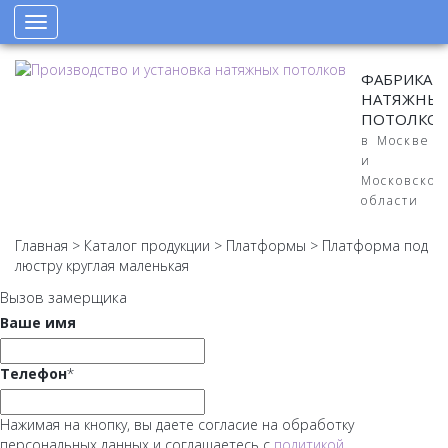
Toggle
navigation
ФАБРИКА
НАТЯЖНЫ
ПОТОЛКО
в Москве
и
Московской
области
Главная
>
Каталог продукции
>
Платформы
>
Платформа под
люстру круглая маленькая
Вызов замерщика
Ваше имя
Телефон
*
Нажимая на кнопку, вы даете согласие на обработку
персональных данных и соглашаетесь с
политикой