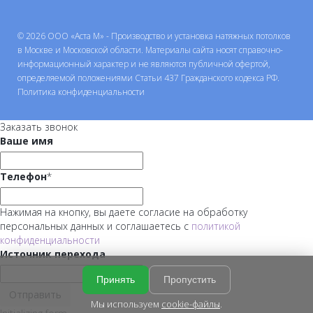
© 2026 ООО «Аста М» - Производство и установка натяжных потолков
в Москве и Московской области. Материалы сайта носят справочно-
информационный характер и не являются публичной офертой,
определяемой положениями Статьи 437 Гражданского кодекса РФ.
Политика конфиденциальности
Заказать звонок
Ваше имя
Телефон
*
Нажимая на кнопку, вы даете согласие на обработку
персональных данных и соглашаетесь с
политикой
конфиденциальности
Источник перехода
Принять
Пропустить
Отправить
Мы используем
cookie-файлы
.