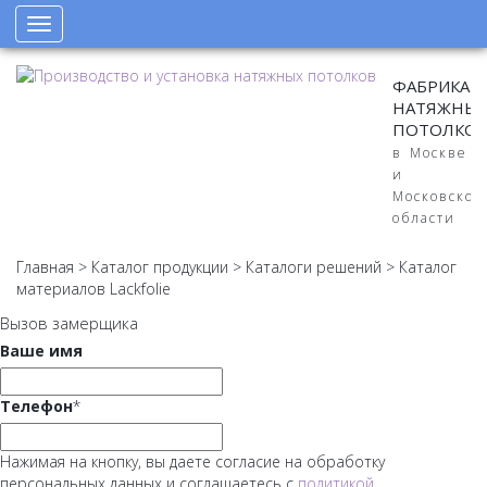
Toggle
navigation
ФАБРИКА
НАТЯЖНЫ
ПОТОЛКО
в Москве
и
Московской
области
Главная
>
Каталог продукции
>
Каталоги решений
>
Каталог
материалов Lackfolie
Вызов замерщика
Ваше имя
Телефон
*
Нажимая на кнопку, вы даете согласие на обработку
персональных данных и соглашаетесь с
политикой